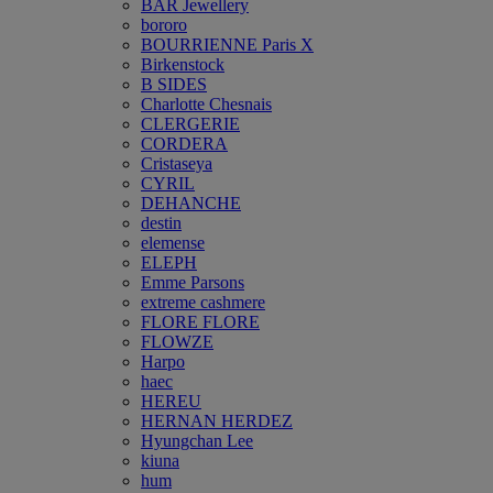
BAR Jewellery
bororo
BOURRIENNE Paris X
Birkenstock
B SIDES
Charlotte Chesnais
CLERGERIE
CORDERA
Cristaseya
CYRIL
DEHANCHE
destin
elemense
ELEPH
Emme Parsons
extreme cashmere
FLORE FLORE
FLOWZE
Harpo
haec
HEREU
HERNAN HERDEZ
Hyungchan Lee
kiuna
hum