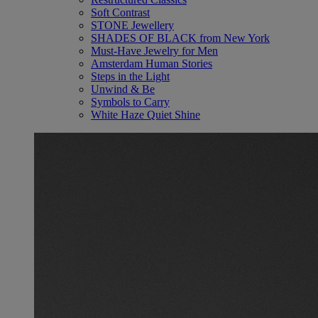
Soft Contrast
STONE Jewellery
SHADES OF BLACK from New York
Must-Have Jewelry for Men
Amsterdam Human Stories
Steps in the Light
Unwind & Be
Symbols to Carry
White Haze Quiet Shine