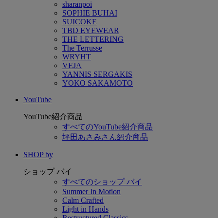
sharanpoi
SOPHIE BUHAI
SUICOKE
TBD EYEWEAR
THE LETTERING
The Terrusse
WRYHT
VEJA
YANNIS SERGAKIS
YOKO SAKAMOTO
YouTube
YouTube紹介商品
すべてのYouTube紹介商品
坪田あさみさん紹介商品
SHOP by
ショップ バイ
すべてのショップ バイ
Summer In Motion
Calm Crafted
Light in Hands
Restructured Classics