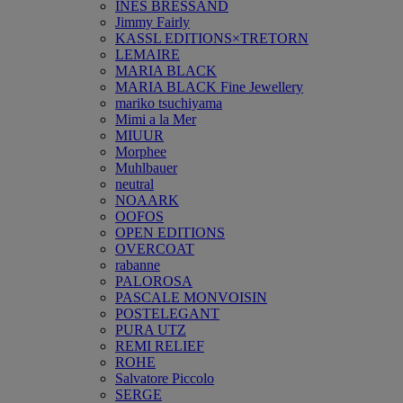
INES BRESSAND
Jimmy Fairly
KASSL EDITIONS×TRETORN
LEMAIRE
MARIA BLACK
MARIA BLACK Fine Jewellery
mariko tsuchiyama
Mimi a la Mer
MIUUR
Morphee
Muhlbauer
neutral
NOAARK
OOFOS
OPEN EDITIONS
OVERCOAT
rabanne
PALOROSA
PASCALE MONVOISIN
POSTELEGANT
PURA UTZ
REMI RELIEF
ROHE
Salvatore Piccolo
SERGE