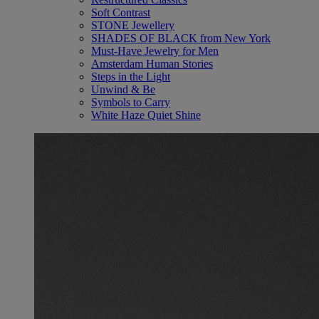
Soft Contrast
STONE Jewellery
SHADES OF BLACK from New York
Must-Have Jewelry for Men
Amsterdam Human Stories
Steps in the Light
Unwind & Be
Symbols to Carry
White Haze Quiet Shine