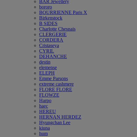
BAR Jewellery
bororo
BOURRIENNE Paris X
Birkenstock
B SIDES
Charlotte Chesnais
CLERGERIE
CORDERA
Cristaseya
CYRIL
DEHANCHE
destin
elemense
ELEPH
Emme Parsons
extreme cashmere
FLORE FLORE
FLOWZE
Harpo
haec
HEREU
HERNAN HERDEZ
Hyungchan Lee
kiuna
hum