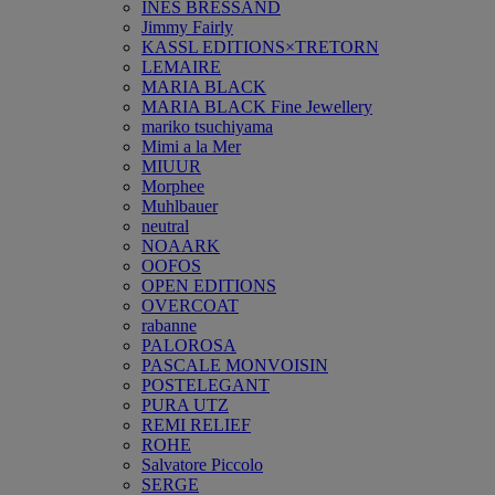
INES BRESSAND
Jimmy Fairly
KASSL EDITIONS×TRETORN
LEMAIRE
MARIA BLACK
MARIA BLACK Fine Jewellery
mariko tsuchiyama
Mimi a la Mer
MIUUR
Morphee
Muhlbauer
neutral
NOAARK
OOFOS
OPEN EDITIONS
OVERCOAT
rabanne
PALOROSA
PASCALE MONVOISIN
POSTELEGANT
PURA UTZ
REMI RELIEF
ROHE
Salvatore Piccolo
SERGE