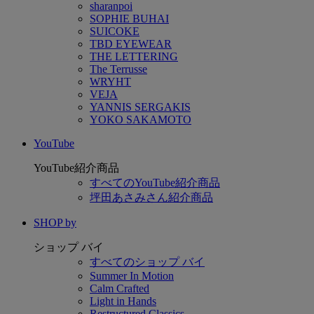
sharanpoi
SOPHIE BUHAI
SUICOKE
TBD EYEWEAR
THE LETTERING
The Terrusse
WRYHT
VEJA
YANNIS SERGAKIS
YOKO SAKAMOTO
YouTube
YouTube紹介商品
すべてのYouTube紹介商品
坪田あさみさん紹介商品
SHOP by
ショップ バイ
すべてのショップ バイ
Summer In Motion
Calm Crafted
Light in Hands
Restructured Classics