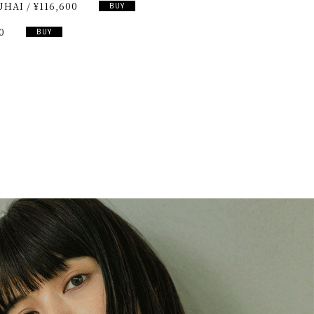
UHAI
/
¥116,600
BUY
0
BUY