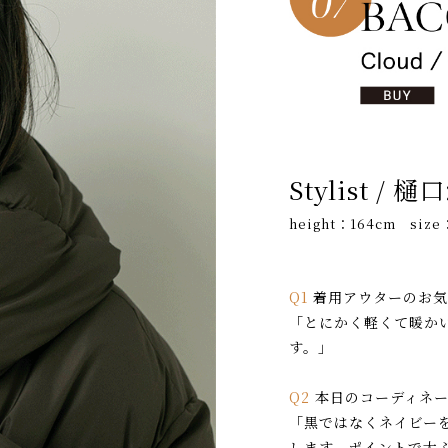
Stylist /
height：164cm size
Q1
着用アウターのお気
「とにかく軽くて暖か
す。」
Q2
本日のコーディネー
「黒ではなくネイビー
します。ポイントで大