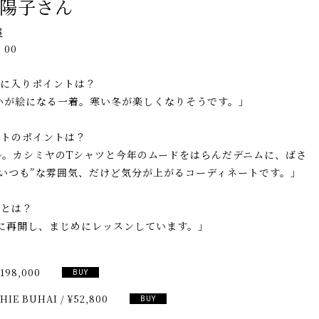
松井陽子さん
8
：00
に入りポイントは？
いが絵になる一着。寒い冬が楽しくなりそうです。」
トのポイントは？
ル。カシミヤのTシャツと今年のムードをはらんだデニムに、ばさ
“いつも”な雰囲気、だけど気分が上がるコーディネートです。」
とは？
りに再開し、まじめにレッスンしています。」
198,000
BUY
HIE BUHAI
/
¥52,800
BUY