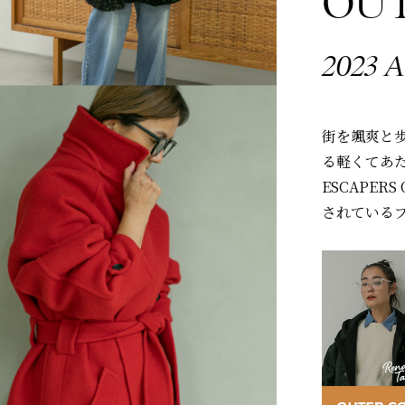
OUTE
2023 A
街を颯爽と
る軽くてあ
ESCAPE
されている