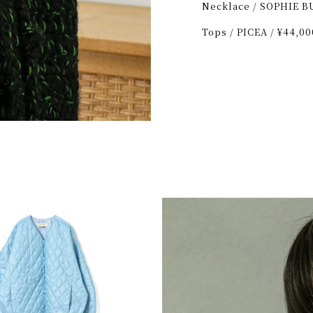
Necklace
/
SOPHIE B
Tops
/
PICEA
/
¥44,00