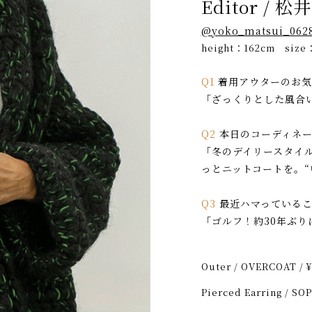
Editor / 
@yoko_matsui_062
height：162cm size
Q1
着用アウターのお気
「ざっくりとした風合
Q2
本日のコーディネー
「冬のデイリースタイ
っとニットコートを。
Q3
最近ハマっているこ
「ゴルフ！約30年ぶ
Outer
/
OVERCOAT
/
¥
Pierced Earring
/
SOP