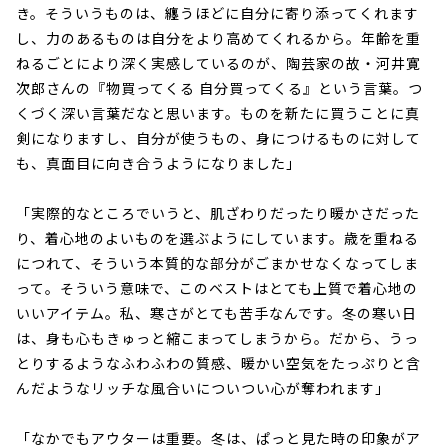
き。そういうものは、纏うほどに自分に寄り添ってくれます
し、力のあるものは自分をより高めてくれるから。年齢を重
ねるごとにより深く実感しているのが、陶芸家の故・河井寛
次郎さんの『物買ってくる 自分買ってくる』という言葉。つ
くづく深い言葉だなと思います。ものを新たに買うことに真
剣になりますし、自分が使うもの、身につけるものに対して
も、真面目に向き合うようになりました」
「実際的なところでいうと、肌ざわりだったり暖かさだった
り、着心地のよいものを選ぶようにしています。歳を重ねる
につれて、そういう本質的な部分がごまかせなくなってしま
って。そういう意味で、このベストはとても上質で着心地の
いいアイテム。私、寒さがとても苦手なんです。冬の寒い日
は、身も心もきゅっと縮こまってしまうから。だから、うっ
とりするようなふわふわの質感、暖かい空気をたっぷりと含
んだようなリッチな風合いについつい心が奪われます」
「なかでもアウターは重要。冬は、ぱっと見た時の印象がア