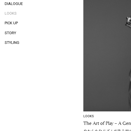
DIALOGUE
LOOKS
PICK UP
STORY
STYLING
LOOKS
The Art of Play – A Ge
やわらかなリズムが生み出